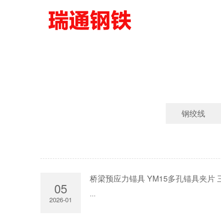
钢绞线
桥梁预应力锚具 YM15多孔锚具夹片 
05
...
2026-01