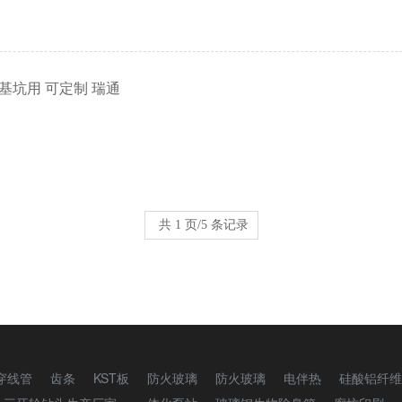
基坑用 可定制 瑞通
共 1 页/5 条记录
穿线管
齿条
KST板
防火玻璃
防火玻璃
电伴热
硅酸铝纤维