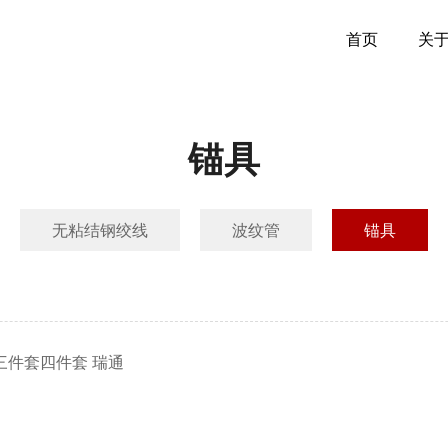
首页
关
锚具
无粘结钢绞线
波纹管
锚具
三件套四件套 瑞通