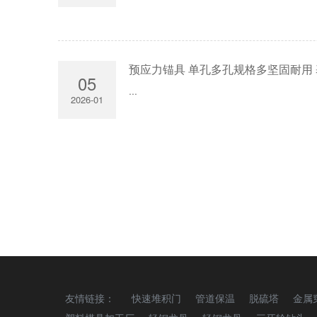
预应力锚具 单孔多孔规格多坚固耐用 
05
...
2026-01
友情链接：
快速堆积门
管道保温
脱硫塔
金属