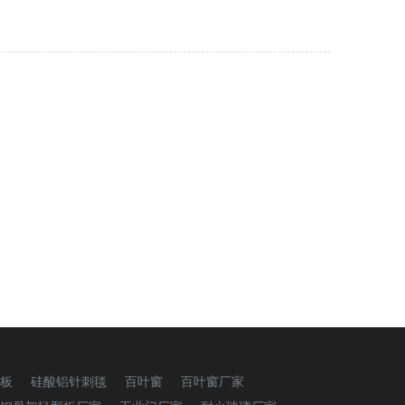
板
硅酸铝针刺毯
百叶窗
百叶窗厂家