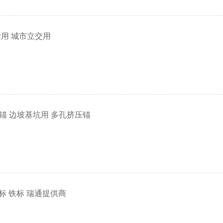
梁用 城市立交用
锚 边坡基坑用 多孔挤压锚
 交标 铁标 瑞通提供商