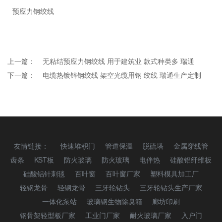
预应力钢绞线
上一篇：
无粘结预应力钢绞线 用于建筑业 款式种类多 瑞通
下一篇：
电缆热镀锌钢绞线 架空光缆用钢 绞线 瑞通生产定制
友情链接：
快速堆积门
管道保温
脱硫塔
金属穿线管
齿条
KST板
防火玻璃
防火玻璃
电伴热
硅酸铝纤维板
硅酸铝针刺毯
百叶窗
百叶窗厂家
塑料模具加工厂
轻钢龙骨
轻钢龙骨
三牙轮钻头
三牙轮钻头生产厂家
一体化泵站
玻璃钢生物除臭箱
廊坊印刷
钢骨架轻型板厂家
工业门厂家
耐火玻璃厂家
入户门