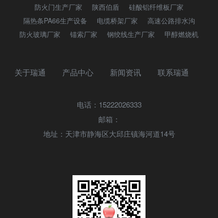
防火门生产厂家
陕西伯盾
硅酸铝纤维板厂家
隔热条PA66生产设备
电缆桥架厂家
高速公路排水沟
防火玻璃厂家
锚索厂家
钢绞线生产厂家
甲醇燃烧机
关于瑞通
产品中心
新闻资讯
联系瑞通
电话：15222026333
邮箱：
地址：天津市静海区大邱庄镇海河道14号