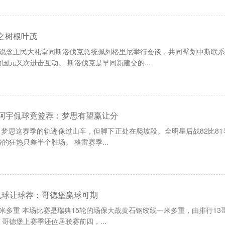
之树根叶茂
东说念主民大礼堂同斯洛伐克总统佩列格里尼举行会谈，共同擘划中斯联
国元又次进击互动。 斯洛伐克是早同新建交的...
PP]阿宇侃球竞篮荐：梦思有望赢让分
米重量 梦思这赛季的轨迹像过山车，但脚下正处在爬坡段。全明星后战82比
的狂热只差半个胜场。 格雷赛季...
角侃球让球荐：哥德堡赢球可期
绞线一米多重 本场比赛是瑞典15轮的场保大战黄石钢绞线一米多重，由排行
哥德堡上赛季还位居联赛前四，...