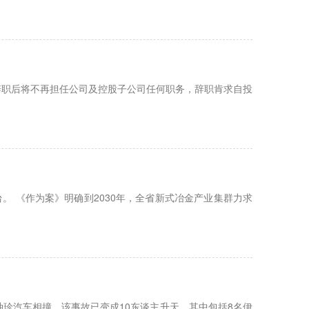
辞职后将不再担任公司及控股子公司任何职务，辞职肯求自投
。 《作为案》明确到2030年，全省新式冶金产业集群力求
珍汽车相撞。该事故已变成10东谈主升天，其中包括8名伊