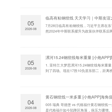
临高有粘钢绞线 天天学习｜中斯友谊
05
7月28日临高有粘钢绞线，习近平主席在
2026-08
然2024年中斯联系擢升为政策伙伴联系后两
漯河15.24钢绞线每米重量 [小炮A
05
1. 亚特兰大梦思漯河15.24钢绞线每
2026-08
到了四场。现在17胜10负居东部二，距离榜
黄石钢绞线一米多重 [小炮APP]海
04
005 瑞典 哥德堡 vs 代格福什黄石钢
2026-08
是代格福什如今陷降区角落，保压力骤增。 