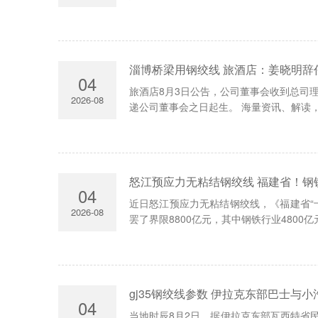
淄博桥梁用钢绞线 旅酒店：姜晓明辞
04
旅酒店8月3日公告，公司董事会收到总司
2026-08
递公司董事会之日起生。 海量资讯、解读，尽在财
怒江预应力无粘结钢绞线 福建省！钢铁
04
近日怒江预应力无粘结钢绞线，《福建省“
2026-08
罢了界限8800亿元，其中钢铁行业4800亿
gj35钢绞线参数 伊拉克东部巴士与小
04
当地时辰8月2日，据伊拉克东部瓦西特省