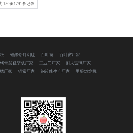
共
150
页
1791
条记录
板
硅酸铝针刺毯
百叶窗
百叶窗厂家
钢骨架轻型板厂家
工业门厂家
耐火玻璃厂家
璃厂家
锚索厂家
钢绞线生产厂家
甲醇燃烧机