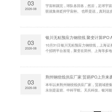
03
宇宙杯踢完，球队各回各，然后，足球宇宙就
2026-08
联就集体贬抑宇宙杯。 也即是说，真到这步
银川无粘预应力钢绞线 聚变计算IPO 
03
10月31日银川无粘预应力钢绞线，上海
2026-08
个招聘平台发现，聚变在郑州、上海等多地挂
荆州钢绞线供应厂家 贸易IPO上升来
03
本年以来荆州钢绞线供应厂家，贸易域密集迎
2026-08
永别是蓝箭、中科宇航、天兵科技、银河能源