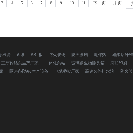
3
4
5
6
7
8
9
10
11
下一页
末页
穿线管
齿条
KST板
防火玻璃
防火玻璃
电伴热
硅酸铝纤维
三牙轮钻头生产厂家
一体化泵站
玻璃钢生物除臭箱
廊坊印刷
家
隔热条PA66生产设备
电缆桥架厂家
高速公路排水沟
防火玻
通