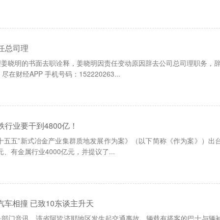
任总司理
理姜晓明的书面去职诠释，姜晓明因责任变动原因辞去公司总司理职务，
经APP 手机号码：152220263...
行业要干到4800亿！
十五五”新式冶金产业集群质地发展作为案》（以下简称《作为案》）出台
元、有金属行业4000亿元，并提议了...
汽车相撞 已致10东谈主升天
民部门音讯，该省阿皆济耶地区发生起交通事故，辆载有搭客的巴士与辆袖