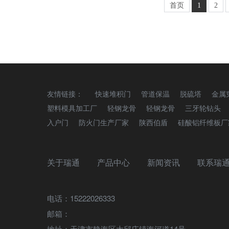
首页
1
2
友情链接：
快速堆积门
管道保温
脱硫塔
金属
塑料模具加工厂
轻钢龙骨
轻钢龙骨
三牙轮钻头
入户门
防火门生产厂家
陕西伯盾
硅酸铝纤维板厂
关于瑞通
产品中心
新闻资讯
联系瑞
电话：15222026333
邮箱：
地址：天津市静海区大邱庄镇海河道14号