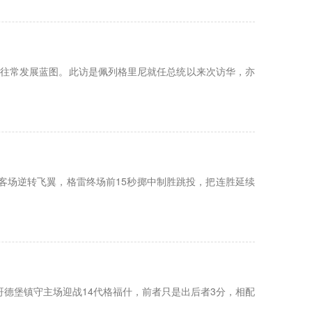
系往常发展蓝图。此访是佩列格里尼就任总统以来次访华，亦
81客场逆转飞翼，格雷终场前15秒掷中制胜跳投，把连胜延续
13哥德堡镇守主场迎战14代格福什，前者只是出后者3分，相配