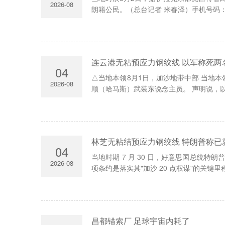
2026-08
朗籍公民。（总台记者 米春泽）手机号码：152
连云港无粘预应力钢绞线 以军称死两
04
△当地本领8月1日，加沙地带中部 当地
2026-08
顺（哈马斯）武装东说念主员。 声明说，以军
林芝无粘结预应力钢绞线 特朗普称已
04
当地时期 7 月 30 日，好意思国总统
2026-08
项条约是落实其"加沙 20 点权谋"的关键里
昌都锚索厂 足球宇宙内耗了