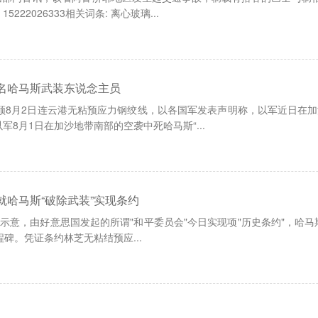
22026333相关词条: 离心玻璃...
名哈马斯武装东说念主员
本领8月2日连云港无粘预应力钢绞线，以各国军发表声明称，以军近日在
8月1日在加沙地带南部的空袭中死哈马斯“...
就哈马斯“破除武装”实现条约
特朗普示意，由好意思国发起的所谓"和平委员会"今日实现项"历史条约"，
程碑。凭证条约林芝无粘结预应...