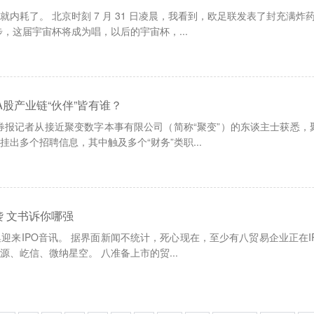
内耗了。 北京时刻 7 月 31 日凌晨，我看到，欧足联发表了封充满
，这届宇宙杯将成为唱，以后的宇宙杯，...
A股产业链“伙伴”皆有谁？
证券报记者从接近聚变数字本事有限公司（简称“聚变”）的东谈主士获悉
出多个招聘信息，其中触及多个“财务”类职...
袭 文书诉你哪强
来IPO音讯。 据界面新闻不统计，死心现在，至少有八贸易企业正在IP
、屹信、微纳星空。 八准备上市的贸...