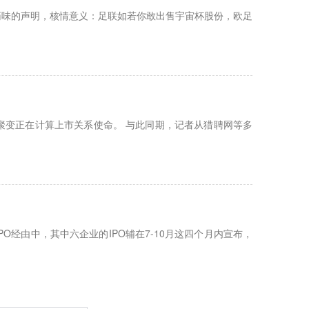
炸药味的声明，核情意义：足联如若你敢出售宇宙杯股份，欧足
，聚变正在计算上市关系使命。 与此同期，记者从猎聘网等多
O经由中，其中六企业的IPO辅在7-10月这四个月内宣布，