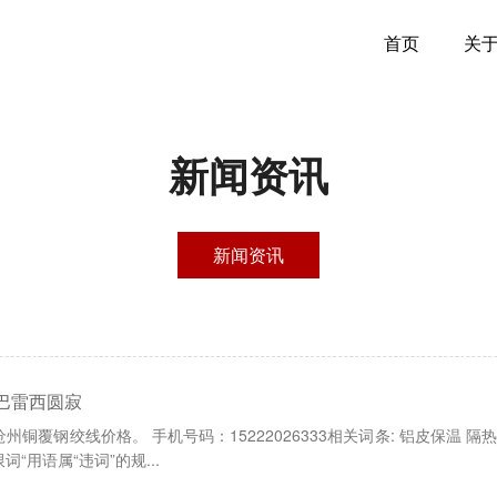
首页
关
新闻资讯
新闻资讯
巴雷西圆寂
铜覆钢绞线价格。 手机号码：15222026333相关词条: 铝皮保温 隔
用语属“违词”的规...