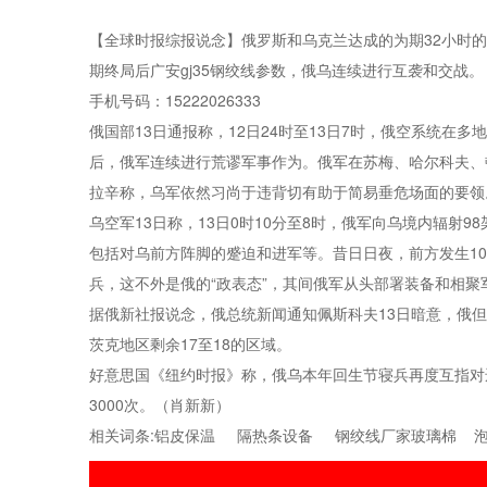
【全球时报综报说念】俄罗斯和乌克兰达成的为期32小时的东
期终局后广安gj35钢绞线参数，俄乌连续进行互袭和交战。
手机号码：15222026333
俄国部13日通报称，12日24时至13日7时，俄空系统在
后，俄军连续进行荒谬军事作为。俄军在苏梅、哈尔科夫、
拉辛称，乌军依然习尚于违背切有助于简易垂危场面的要领
乌空军13日称，13日0时10分至8时，俄军向乌境内辐射
包括对乌前方阵脚的蹙迫和进军等。昔日日夜，前方发生10
兵，这不外是俄的“政表态”，其间俄军从头部署装备和相
据俄新社报说念，俄总统新闻通知佩斯科夫13日暗意，俄
茨克地区剩余17至18的区域。
好意思国《纽约时报》称，俄乌本年回生节寝兵再度互指对
3000次。（肖新新）
相关词条:
铝皮保温
隔热条设备
钢绞线厂家
玻璃棉