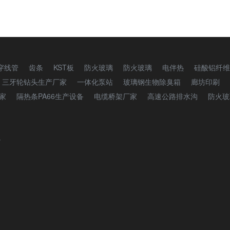
穿线管
齿条
KST板
防火玻璃
防火玻璃
电伴热
硅酸铝纤维
三牙轮钻头生产厂家
一体化泵站
玻璃钢生物除臭箱
廊坊印刷
家
隔热条PA66生产设备
电缆桥架厂家
高速公路排水沟
防火玻
通