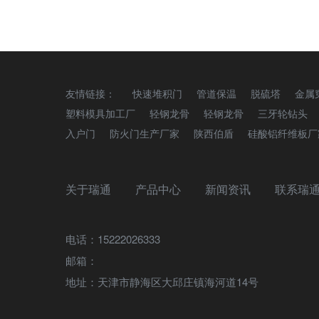
友情链接：
快速堆积门
管道保温
脱硫塔
金属
塑料模具加工厂
轻钢龙骨
轻钢龙骨
三牙轮钻头
入户门
防火门生产厂家
陕西伯盾
硅酸铝纤维板厂
关于瑞通
产品中心
新闻资讯
联系瑞
电话：15222026333
邮箱：
地址：天津市静海区大邱庄镇海河道14号