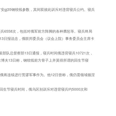
广安gj35钢绞线参数，其间双彼此训斥对违背寝兵公约。寝兵
寝兵6558次，包括对俄军前方阵脚的各种膺惩等。寝兵终局
13日报说念，俄联邦委员会（议会上院）事务委员会主席卡
装部队总督察部13日通报，寝兵时间俄违背寝兵10721次，
博夫13日称，
钢绞线
前方骨子上并莫得所谓的回生节寝
俄将连续进行荒谬军事作为。他12日曾称，俄仍需领域顿涅
生节寝兵时间，俄乌区别训斥对违背寝兵约5000次和