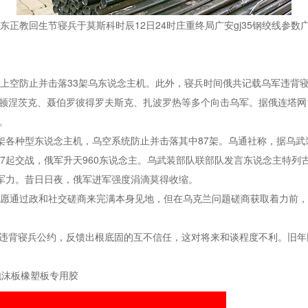
正教回生节寝兵于莫斯科时辰12日24时庄重终局广安gj35钢绞线参数
多地上空防止并击落33架乌东说念主机。此外，寝兵时间俄共记载乌军违背
顿涅茨克、聂伯罗彼得罗夫斯克、扎波罗热等多个向击乌军。据俄连塔网
。
98架各种型东说念主机，乌空系统防止并击落其中87架。乌通社称，据乌武
7起交战，俄军升天960东说念主。乌武装部队联部队发言东说念主特列古
聚军力。昔日日夜，俄军进军强度涓滴莫得收缩。
但愿通过政和社交磋商来完满本身见地，但在乌克兰问题磋商获取着力前，
违背寝兵公约，反馈出根底固的互不信任，这对将来和谈程度不利。旧年回
泡沫板橡塑板专用胶