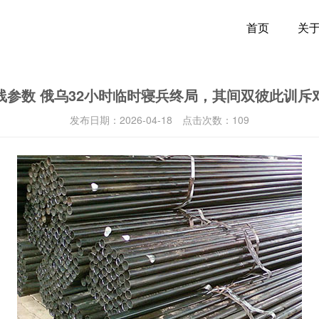
首页
关
绞线参数 俄乌32小时临时寝兵终局，其间双彼此训
发布日期：
2026-04-18
点击次数：
109